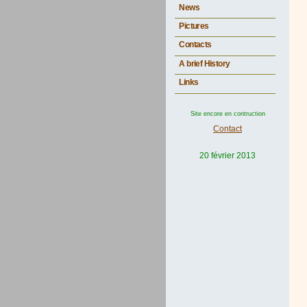
News
Pictures
Contacts
A brief History
Links
Site encore en contruction
Contact
20 février 2013