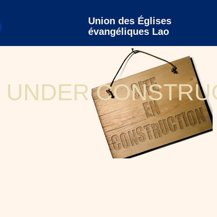
Union des Églises
évangéliques Lao
UNDER CONSTRU
330d772c9006d5/web/union-